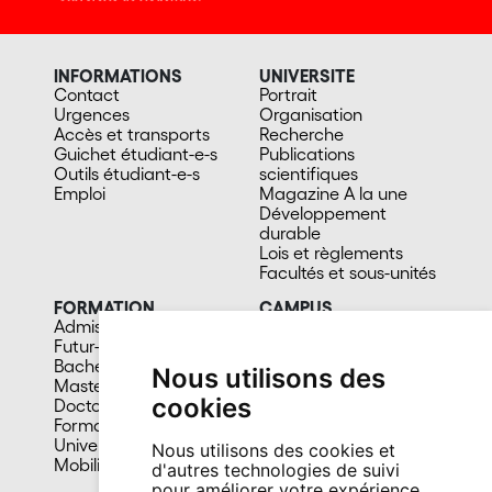
INFORMATIONS
UNIVERSITE
Contact
Portrait
Urgences
Organisation
Accès et transports
Recherche
Guichet étudiant-e-s
Publications
Outils étudiant-e-s
scientifiques
Emploi
Magazine A la une
Développement
durable
Lois et règlements
Facultés et sous-unités
FORMATION
CAMPUS
Admission
Bibliothèques
Futur-e étudiant-e
Culture et vie sociale
Bachelors
Sports
Nous utilisons des
Masters
Santé
cookies
Doctorat
Cafétérias
Formation continue
En images
Université du 3e âge
Nous utilisons des cookies et
Mobilité
d'autres technologies de suivi
pour améliorer votre expérience